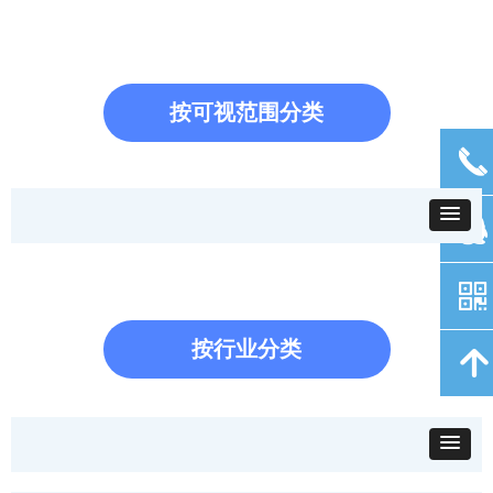
按可视范围分类
끅
뀩
낃
按行业分类
녕