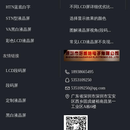
不
同LCD屏详细优劣比较
HTN蓝底白字
STN型液晶屏
选择显示效果的颜色
图
解液晶屏视角(段码液晶6点、12点视角选择）
VA黑白液晶屏
彩色LCD液晶屏
常
见LCD液晶屏不良现象
友情链接
LCD段码屏
18938665495
5353109250
段码屏
535109250@qq.com
广东省深圳市深圳市宝安
定制液晶屏
区西乡固戍健裕南昌第一
工业区A栋6楼
黑白液晶屏