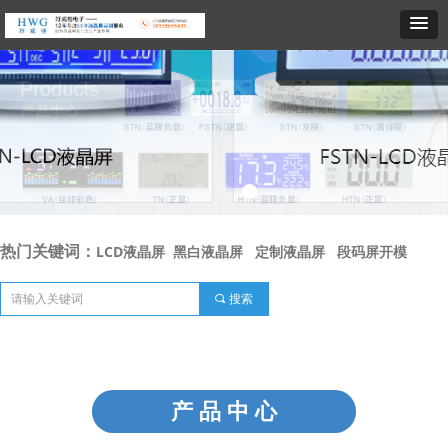
热门关键词
LCD液晶屏
黑白液晶屏
定制液晶屏
段码屏开模
：
끠
搜索
产 品 中 心